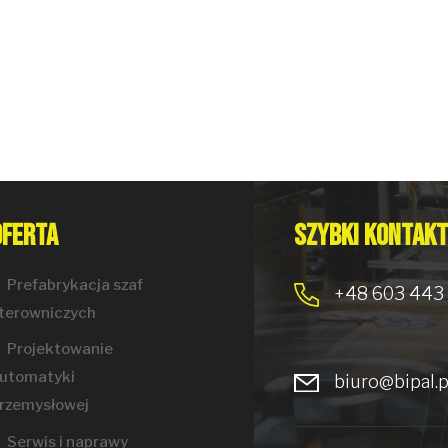
Oferta
Szybki kontakt
Prefabrykacja szaf
+48 603 443
terowniczych
Projektowanie
utomatyki
biuro@bipal.p
rzemysłowej
Serwis i naprawy