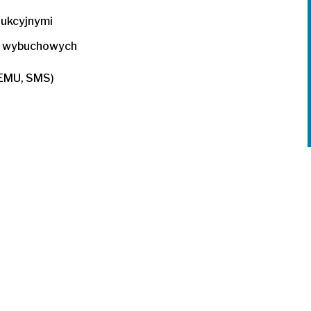
dukcyjnymi
ów wybuchowych
MEMU, SMS)